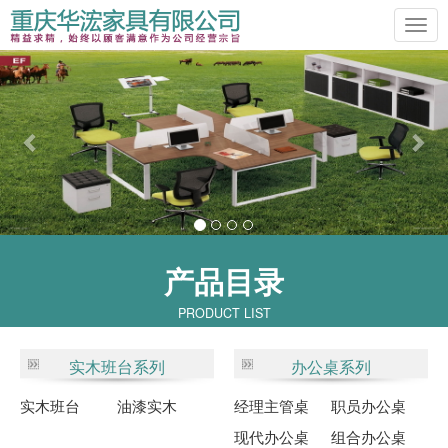
Previous
Ne
产品目录
PRODUCT LIST
实木班台系列
办公桌系列
实木班台
油漆实木
经理主管桌
职员办公桌
现代办公桌
组合办公桌