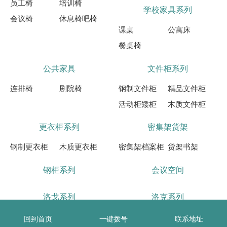
员工椅
培训椅
学校家具系列
会议椅
休息椅吧椅
课桌
公寓床
餐桌椅
公共家具
文件柜系列
连排椅
剧院椅
钢制文件柜
精品文件柜
活动柜矮柜
木质文件柜
更衣柜系列
密集架货架
钢制更衣柜
木质更衣柜
密集架档案柜
货架书架
钢柜系列
会议空间
洛戈系列
洛克系列
回到首页
一键拨号
联系地址
洛利系列
洛纳系列