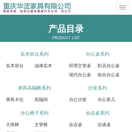
Previous
Ne
产品目录
PRODUCT LIST
实木班台系列
办公桌系列
实木班台
油漆实木
经理主管桌
职员办公桌
现代办公桌
组合办公桌
屏风高隔断系列
沙发系列
屏风卡位
高隔间
办公沙发
办公茶几
办公椅子系列
会议桌系列
大班椅
主管椅
会议桌
洽谈桌